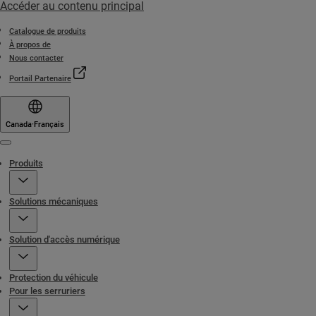
Accéder au contenu principal
Catalogue de produits
À propos de
Nous contacter
Portail Partenaire
Canada
·
Français
Menu
Produits
Solutions mécaniques
Solution d'accès numérique
Protection du véhicule
Pour les serruriers