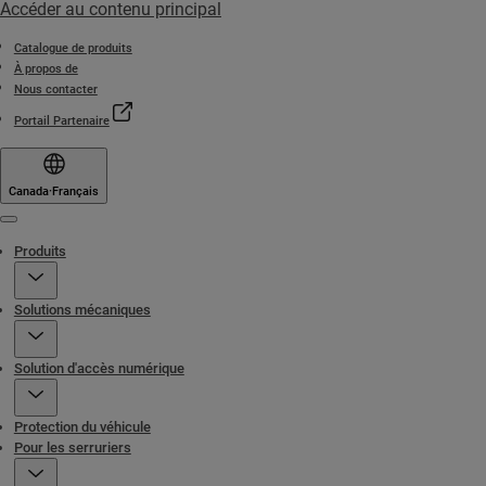
Accéder au contenu principal
Catalogue de produits
À propos de
Nous contacter
Portail Partenaire
Canada
·
Français
Menu
Produits
Solutions mécaniques
Solution d'accès numérique
Protection du véhicule
Pour les serruriers