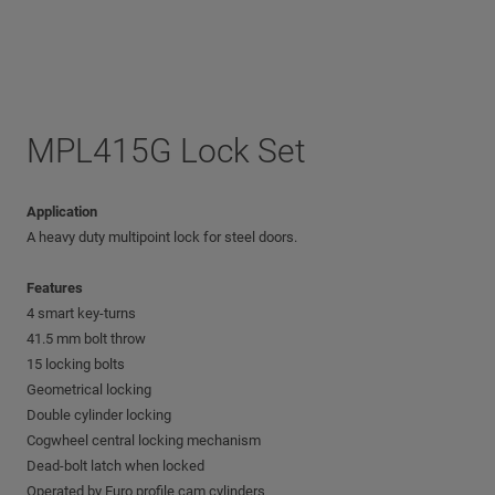
MPL415G Lock Set
Application
A heavy duty multipoint lock for steel doors.
Features
4 smart key-turns
41.5 mm bolt throw
15 locking bolts
Geometrical locking
Double cylinder locking
Cogwheel central locking mechanism
Dead-bolt latch when locked
Operated by Euro profile cam cylinders