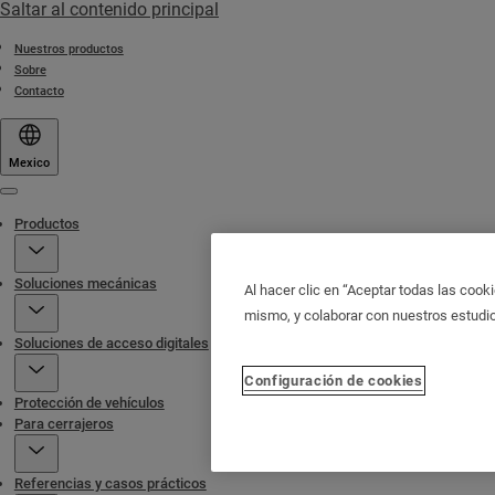
Saltar al contenido principal
Nuestros productos
Sobre
Contacto
Mexico
Menu
Productos
Soluciones mecánicas
Al hacer clic en “Aceptar todas las cooki
mismo, y colaborar con nuestros estudi
Soluciones de acceso digitales
Configuración de cookies
Protección de vehículos
Para cerrajeros
Referencias y casos prácticos