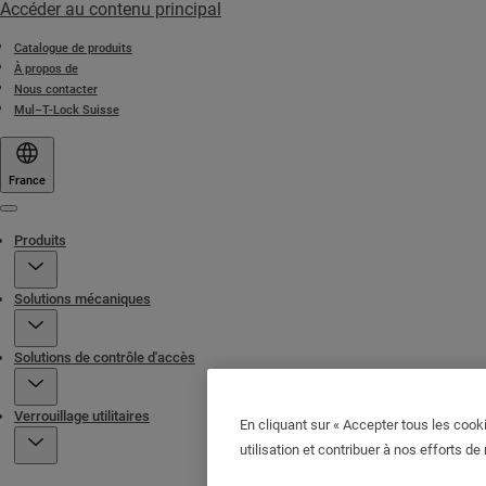
Accéder au contenu principal
Catalogue de produits
À propos de
Nous contacter
Mul–T-Lock Suisse
France
Menu
Produits
Solutions mécaniques
Solutions de contrôle d'accès
Verrouillage utilitaires
En cliquant sur « Accepter tous les cooki
utilisation et contribuer à nos efforts de