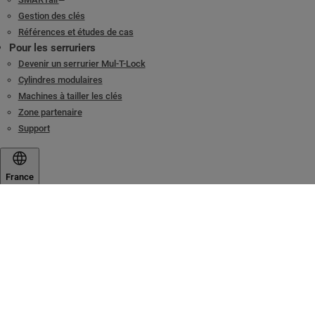
Gestion des clés
Références et études de cas
Pour les serruriers
Devenir un serrurier Mul-T-Lock
Cylindres modulaires
Machines à tailler les clés
Zone partenaire
Support
France
Le nom Mul-T-Lock, le logo muscleman, dans le domaine des pr
sont des marques déposées/en attente ou appartenant d’une au