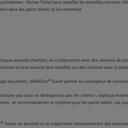
uotidiennes : fermer l’hôtel pour installer de nouvelles serrures n’é
ion dans les petits hôtels et les chambres
haque nouvelle chambre, en collaboration avec des serrures de p
érieures et peut souvent être installée sur des serrures avec la pos
®
anger les portes, SMARTair
Guest permet au concepteur de conserve
assurer que nous ne dérangerions pas les clients
»,
explique Andrew
ue porte. Je recommanderais le système pour les petits hôtels, car p
®
r
Guest, en ajoutant et en supprimant instantanément des autorisati