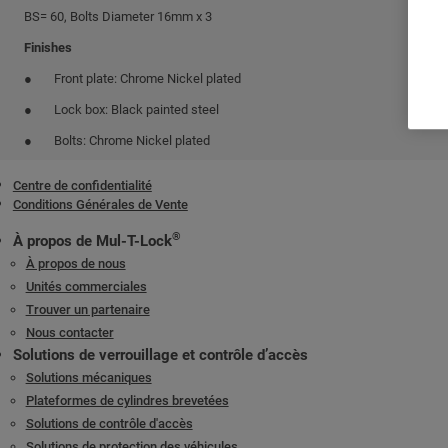
BS= 60, Bolts Diameter 16mm x 3
Finishes
Front plate: Chrome Nickel plated
Lock box: Black painted steel
Bolts: Chrome Nickel plated
Centre de confidentialité
Conditions Générales de Vente
®
À propos de Mul-T-Lock
À propos de nous
Unités commerciales
Trouver un partenaire
Nous contacter
Solutions de verrouillage et contrôle d’accès
Solutions mécaniques
Plateformes de cylindres brevetées
Solutions de contrôle d'accès
Solutions de protection des véhicules