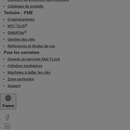
Catalogue de produits
Tertiaire - PME
Organigrammes
™
®
MTL
CLIQ
®
SMARTair
Gestion des clés
Références et études de cas
Pour les serruriers
Devenir un serrurier Mul-T-Lock
Cylindres modulaires
Machines à tailler les clés
Zone partenaire
Support
France