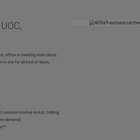
 UOC,
it, office or meeting room doors.
n one for all kind of doors.
C
t common mortise locks). Drilling,
e on demand)
by**