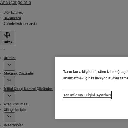
Ana içeriğe atla
Ürün kataloğu
Hakkımızda
Bizimle iletişime geçin
Turkey
Menu
Ürünler
Tanımlama bilgilerini; sitemizin doğru şe
Mekanik Çözümler
analiz etmek için kullanıyoruz. Aynı zaman
Dijital Geçiş Kontrol Çözümleri
Tanımlama Bilgisi Ayarları
Araç Koruması
Çilingirler için
Referanslar