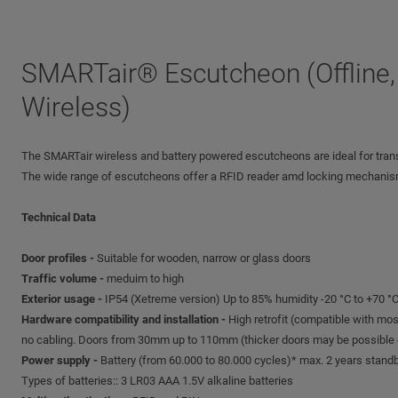
SMARTair® Escutcheon (Offline,
Wireless)
The SMARTair wireless and battery powered escutcheons are ideal for trans
The wide range of escutcheons offer a RFID reader amd locking mechanism i
Technical Data
Door profiles -
Suitable for wooden, narrow or glass doors
Traffic volume -
meduim to high
Exterior usage -
IP54 (Xetreme version) Up to 85% humidity -20 °C to +70 °
Hardware compatibility and installation -
High retrofit (compatible with mos
no cabling. Doors from 30mm up to 110mm (thicker doors may be possibl
Power supply -
Battery (from 60.000 to 80.000 cycles)* max. 2 years stand
Types of batteries:: 3 LR03 AAA 1.5V alkaline batteries