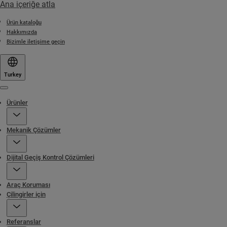
Ana içeriğe atla
Ürün kataloğu
Hakkımızda
Bizimle iletişime geçin
Turkey
Menu
Ürünler
Mekanik Çözümler
Dijital Geçiş Kontrol Çözümleri
Araç Koruması
Çilingirler için
Referanslar