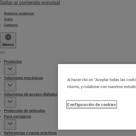
Saltar al contenido principal
Nuestros productos
Sobre
Contacto
Mexico
Menu
Productos
Soluciones mecánicas
Al hacer clic en “Aceptar todas las cooki
mismo, y colaborar con nuestros estudi
Soluciones de acceso digitales
Configuración de cookies
Protección de vehículos
Para cerrajeros
Referencias y casos prácticos