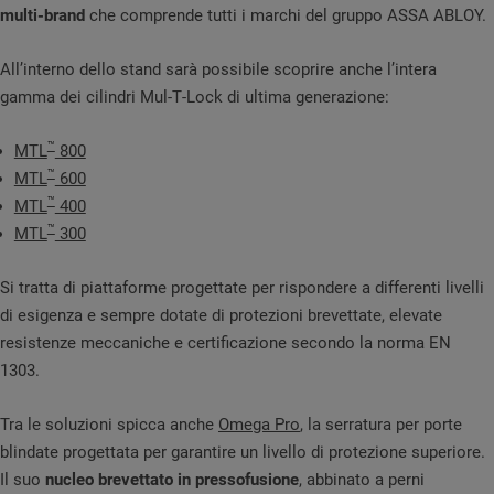
multi-brand
che comprende tutti i marchi del gruppo ASSA ABLOY.
All’interno dello stand sarà possibile scoprire anche l’intera
gamma dei cilindri Mul‑T‑Lock di ultima generazione:
™
MTL
800
™
MTL
600
™
MTL
400
™
MTL
300
Si tratta di piattaforme progettate per rispondere a differenti livelli
di esigenza e sempre dotate di protezioni brevettate, elevate
resistenze meccaniche e certificazione secondo la norma EN
1303.
Tra le soluzioni spicca anche
Omega Pro
, la serratura per porte
blindate progettata per garantire un livello di protezione superiore.
Il suo
nucleo brevettato in pressofusione
, abbinato a perni