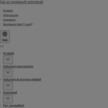
Vai ai contenuti principali
Prodotti
Informazioni
Contattaci
®
Distributori Mul-T-Lock
Italy
Menu
Prodotti
Soluzioni meccaniche
Soluzioni di accesso digitali
Download
Per i progettisti