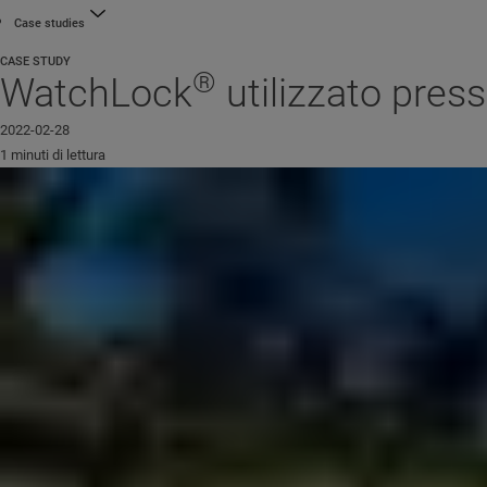
Case studies
CASE STUDY
®
WatchLock
utilizzato press
2022-02-28
1 minuti di lettura