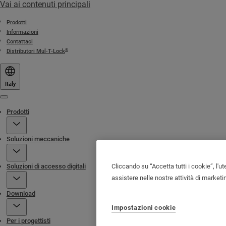
Vai ai contenuti principali
Prodotti
Informazioni
Contattaci
®
Distributori Mul-T-Lock
Italy
Menu
Prodotti
Soluzioni meccaniche
Cliccando su “Accetta tutti i cookie”, l'ut
Soluzioni di accesso digitali
assistere nelle nostre attività di marketi
Download
Impostazioni cookie
Per i progettisti