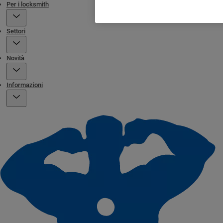
Per i locksmith
Settori
Novità
Informazioni