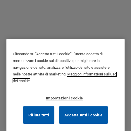
Omega Pro Serie R -
Cliccando su “Accetta tutti i cookie”, l'utente accetta di
Serratura singolo
memorizzare i cookie sul dispositivo per migliorare la
meccanismo
navigazione del sito, analizzare l'utilizzo del sito e assistere
nelle nostre attività di marketing.
Maggiori informazioni sull'uso
dei cookie
Impostazioni cookie
Rifiuta tutti
Accetta tutti i cookie