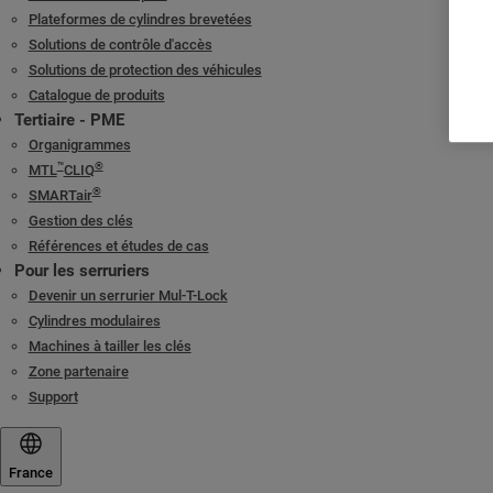
Plateformes de cylindres brevetées
Solutions de contrôle d'accès
Solutions de protection des véhicules
Catalogue de produits
Tertiaire - PME
Organigrammes
™
®
MTL
CLIQ
®
SMARTair
Gestion des clés
Références et études de cas
Pour les serruriers
Devenir un serrurier Mul-T-Lock
Cylindres modulaires
Machines à tailler les clés
Zone partenaire
Support
France